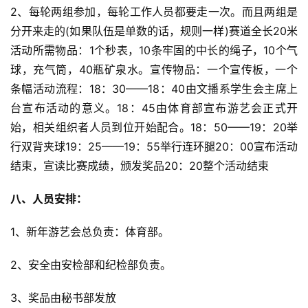
2、每轮两组参加，每轮工作人员都要走一次。而且两组是
分开来走的(如果队伍是单数的话，规则一样)赛道全长20米
活动所需物品：1个秒表，10条牢固的中长的绳子，10个气
球，充气筒，40瓶矿泉水。宣传物品：一个宣传板，一个
条幅活动流程：18：30——18：40由文播系学生会主席上
台宣布活动的意义。18：45由体育部宣布游艺会正式开
始，相关组织者人员到位开始配合。18：50——19：20举
行双背夹球19：25——19：55举行连环腿20：00宣布活动
结束，宣读比赛成绩，颁发奖品20：20整个活动结束
八、人员安排：
1、新年游艺会总负责：体育部。
2、安全由安检部和纪检部负责。
3、奖品由秘书部发放