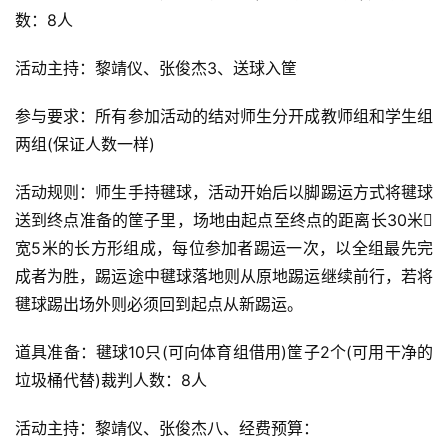
数：8人
活动主持：黎靖仪、张俊杰3、送球入筐
参与要求：所有参加活动的结对师生分开成教师组和学生组
两组(保证人数一样)
活动规则：师生手持毽球，活动开始后以脚踢运方式将毽球
送到终点准备的筐子里，场地由起点至终点的距离长30米
宽5米的长方形组成，每位参加者踢运一次，以全组最先完
成者为胜，踢运途中毽球落地则从原地踢运继续前行，若将
毽球踢出场外则必须回到起点从新踢运。
道具准备：毽球10只(可向体育组借用)筐子2个(可用干净的
垃圾桶代替)裁判人数：8人
活动主持：黎靖仪、张俊杰八、经费预算：