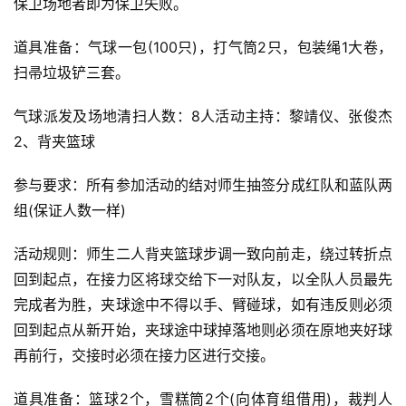
保卫场地者即为保卫失败。
道具准备：气球一包(100只)，打气筒2只，包装绳1大卷，
扫帚垃圾铲三套。
气球派发及场地清扫人数：8人活动主持：黎靖仪、张俊杰
2、背夹篮球
参与要求：所有参加活动的结对师生抽签分成红队和蓝队两
组(保证人数一样)
活动规则：师生二人背夹篮球步调一致向前走，绕过转折点
回到起点，在接力区将球交给下一对队友，以全队人员最先
完成者为胜，夹球途中不得以手、臂碰球，如有违反则必须
回到起点从新开始，夹球途中球掉落地则必须在原地夹好球
再前行，交接时必须在接力区进行交接。
道具准备：篮球2个，雪糕筒2个(向体育组借用)，裁判人