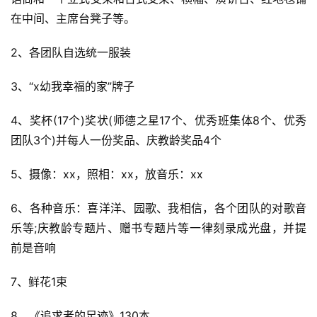
在中间、主席台凳子等。
2、各团队自选统一服装
3、“x幼我幸福的家”牌子
4、奖杯(17个)奖状(师德之星17个、优秀班集体8个、优秀
团队3个)并每人一份奖品、庆教龄奖品4个
5、摄像：xx，照相：xx，放音乐：xx
6、各种音乐：喜洋洋、园歌、我相信，各个团队的对歌音
乐等;庆教龄专题片、赠书专题片等一律刻录成光盘，并提
前是音响
7、鲜花1束
8、《追求者的足迹》130本