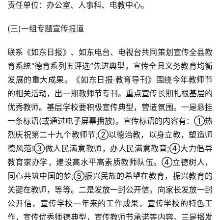
责任单位：办公室、人事科、电教中心。
(三)一组专题宣传报道
联系《如东日报》、如东电台、电视台共同策划宣传全县教
育系统“德育系列五评选”先进典型，宣传全县义务教育均衡
发展的重大成果。《如东日报·教育导刊》围绕今年教师节
的相关活动，出一期教师节专刊。重点宣传长期扎根基层的
优秀教师。基层学校要积极宣传典型，营造氛围。一是悬挂
一条标语(或通过电子屏幕播放)。宣传标语的内容有：①热
烈庆祝第二十九个教师节;②以德治教，以身立教，塑造师
德风范!③做人民满意教师，办人民满意教育;④大力倡导
教育家办学，建设高水平高素质教师队伍。④立德树人，
同心共筑中国的梦;⑤振兴民族的希望在教育，振兴教育的
关键在教师，等等。二是发放一封公开信。向家长发放一封
公开信，宣传学校一年来的工作成果，宣传学校的特色工
作，宣传优秀师德典型，宣传教师节承诺等内容。三是播发